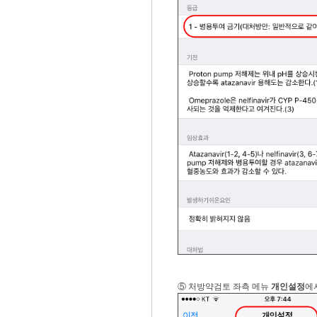
⑤ 처방약검토 좌측 메뉴
개인설정
에